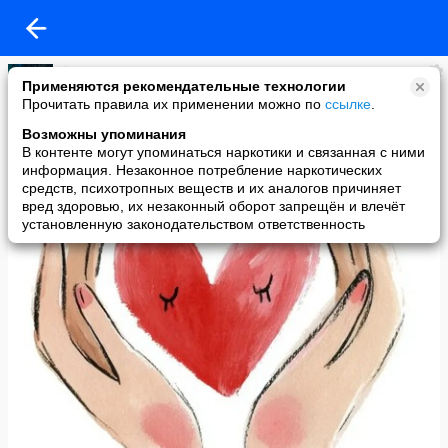
♕Доми Медуза
Применяются рекомендательные технологии
added a photo
Прочитать правила их применении можно по
ссылке
.
12 May в 09:23
Возможны упоминания
В контенте могут упоминаться наркотики и связанная с ними
информация. Незаконное потребление наркотических
средств, психотропных веществ и их аналогов причиняет
вред здоровью, их незаконный оборот запрещён и влечёт
установленную законодательством ответственность