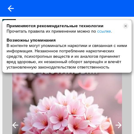
♕Доми Медуза
Применяются рекомендательные технологии
added a photo
Прочитать правила их применении можно по
ссылке
.
14 May в 06:42
Возможны упоминания
В контенте могут упоминаться наркотики и связанная с ними
информация. Незаконное потребление наркотических
средств, психотропных веществ и их аналогов причиняет
вред здоровью, их незаконный оборот запрещён и влечёт
установленную законодательством ответственность