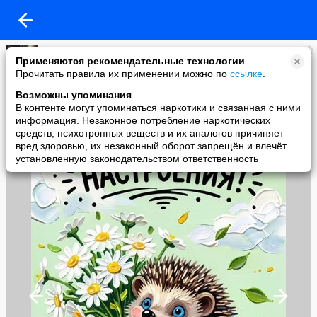
♕Доми Медуза
Применяются рекомендательные технологии
added a photo
Прочитать правила их применении можно по
ссылке
.
04 Jun в 05:15
Возможны упоминания
В контенте могут упоминаться наркотики и связанная с ними
информация. Незаконное потребление наркотических
средств, психотропных веществ и их аналогов причиняет
вред здоровью, их незаконный оборот запрещён и влечёт
установленную законодательством ответственность