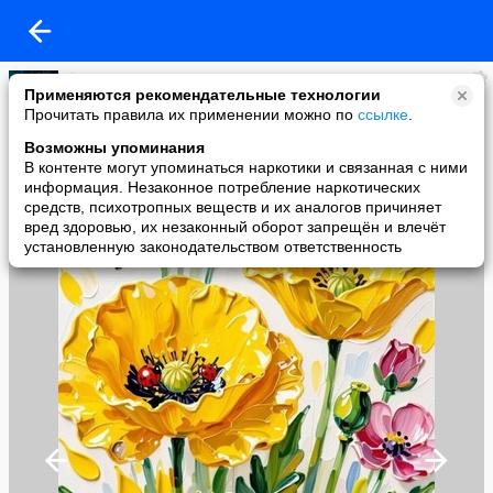
♕Доми Медуза
Применяются рекомендательные технологии
added a photo
Прочитать правила их применении можно по
ссылке
.
05 Jun в 09:09
Возможны упоминания
В контенте могут упоминаться наркотики и связанная с ними
информация. Незаконное потребление наркотических
средств, психотропных веществ и их аналогов причиняет
вред здоровью, их незаконный оборот запрещён и влечёт
установленную законодательством ответственность