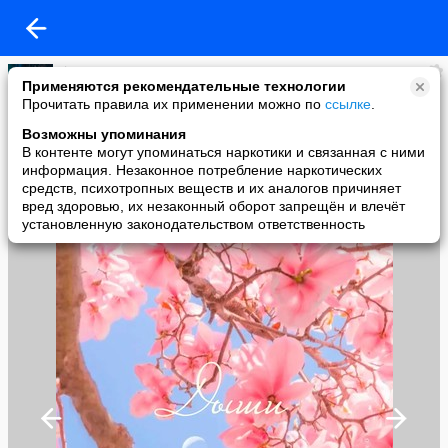
♕Доми Медуза
Применяются рекомендательные технологии
added a photo
Прочитать правила их применении можно по
ссылке
.
08 Jun в 06:42
Возможны упоминания
В контенте могут упоминаться наркотики и связанная с ними
информация. Незаконное потребление наркотических
средств, психотропных веществ и их аналогов причиняет
вред здоровью, их незаконный оборот запрещён и влечёт
установленную законодательством ответственность