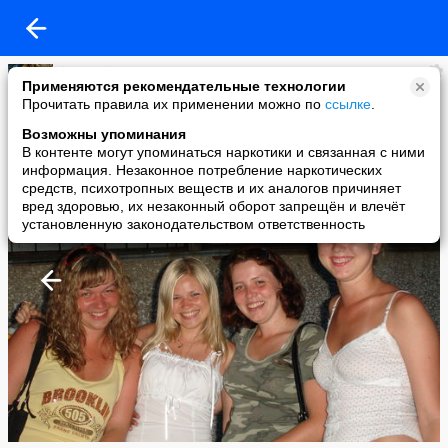
$Musya$
Применяются рекомендательные технологии
added a photo
Прочитать правила их применении можно по
ссылке
.
29 May в 13:24
Возможны упоминания
В контенте могут упоминаться наркотики и связанная с ними
информация. Незаконное потребление наркотических
средств, психотропных веществ и их аналогов причиняет
вред здоровью, их незаконный оборот запрещён и влечёт
установленную законодательством ответственность