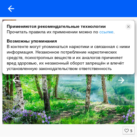
Natahsa
Применяются рекомендательные технологии
added a photo
Прочитать правила их применении можно по
ссылке
.
13 Jun в 19:57
Возможны упоминания
В контенте могут упоминаться наркотики и связанная с ними
информация. Незаконное потребление наркотических
средств, психотропных веществ и их аналогов причиняет
вред здоровью, их незаконный оборот запрещён и влечёт
установленную законодательством ответственность