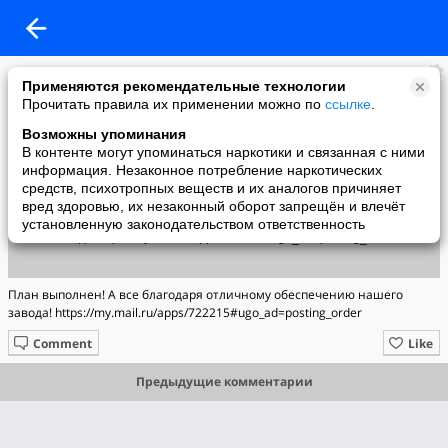
Ольга
Применяются рекомендательные технологии
added a photo
Прочитать правила их применении можно по
ссылке
.
02 Sep в 12:52
Возможны упоминания
В контенте могут упоминаться наркотики и связанная с ними
информация. Незаконное потребление наркотических
средств, психотропных веществ и их аналогов причиняет
вред здоровью, их незаконный оборот запрещён и влечёт
установленную законодательством ответственность
План выполнен! А все благодаря отличному обеспечению нашего
завода! https://my.mail.ru/apps/722215#ugo_ad=posting_order
Comment
Like
Предыдущие комментарии