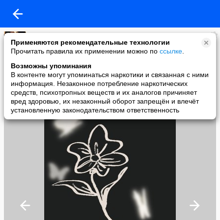
natagrin
Применяются рекомендательные технологии
added a photo
Прочитать правила их применении можно по
ссылке
.
11 May в 21:32
Возможны упоминания
В контенте могут упоминаться наркотики и связанная с ними
информация. Незаконное потребление наркотических
средств, психотропных веществ и их аналогов причиняет
вред здоровью, их незаконный оборот запрещён и влечёт
установленную законодательством ответственность