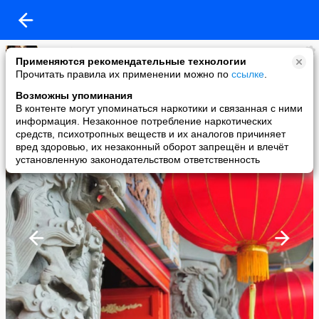
natagrin
Применяются рекомендательные технологии
added a photo
Прочитать правила их применении можно по
ссылке
.
12 Apr в 23:55
Возможны упоминания
В контенте могут упоминаться наркотики и связанная с ними
информация. Незаконное потребление наркотических
средств, психотропных веществ и их аналогов причиняет
вред здоровью, их незаконный оборот запрещён и влечёт
установленную законодательством ответственность