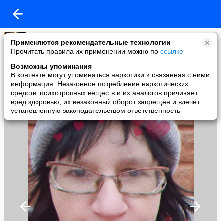
natagrin
Применяются рекомендательные технологии
added a photo
Прочитать правила их применении можно по
ссылке
.
28 Apr в 22:42
Возможны упоминания
В контенте могут упоминаться наркотики и связанная с ними
информация. Незаконное потребление наркотических
средств, психотропных веществ и их аналогов причиняет
вред здоровью, их незаконный оборот запрещён и влечёт
установленную законодательством ответственность