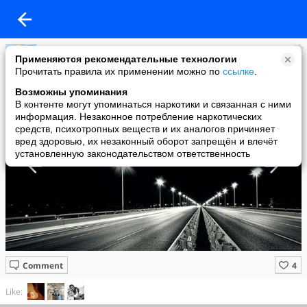
Лариса Росс
Применяются рекомендательные технологии
added a photo
Прочитать правила их применении можно по
ссылке
.
21 May в 20:29
Возможны упоминания
В контенте могут упоминаться наркотики и связанная с ними
информация. Незаконное потребление наркотических
средств, психотропных веществ и их аналогов причиняет
вред здоровью, их незаконный оборот запрещён и влечёт
установленную законодательством ответственность
Comment
Like: