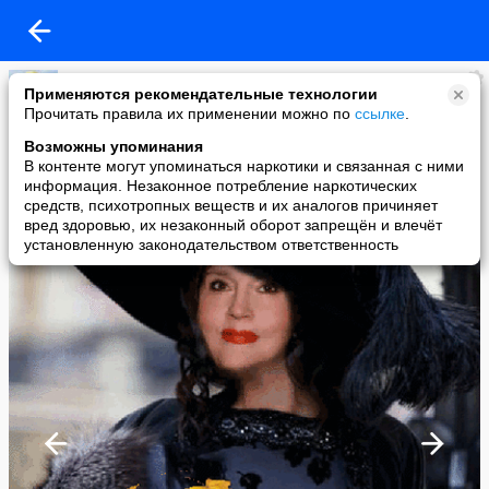
Лариса Росс
Применяются рекомендательные технологии
added a photo
Прочитать правила их применении можно по
ссылке
.
17 Sep в 21:33
Возможны упоминания
В контенте могут упоминаться наркотики и связанная с ними
информация. Незаконное потребление наркотических
средств, психотропных веществ и их аналогов причиняет
вред здоровью, их незаконный оборот запрещён и влечёт
установленную законодательством ответственность