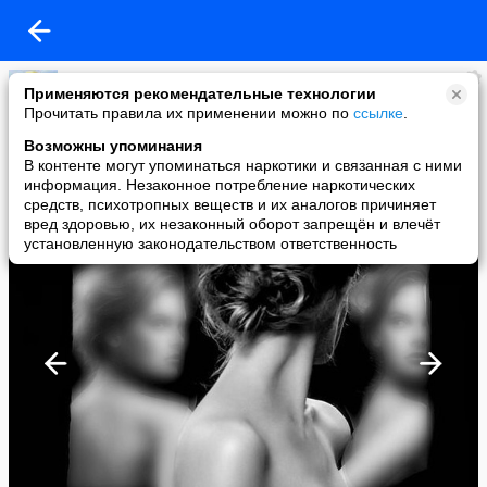
Лариса Росс
Применяются рекомендательные технологии
added a photo
Прочитать правила их применении можно по
ссылке
.
07 Nov в 09:41
Возможны упоминания
В контенте могут упоминаться наркотики и связанная с ними
информация. Незаконное потребление наркотических
средств, психотропных веществ и их аналогов причиняет
вред здоровью, их незаконный оборот запрещён и влечёт
установленную законодательством ответственность