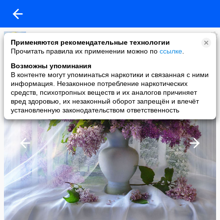
Лариса Росс
Применяются рекомендательные технологии
added a photo
Прочитать правила их применении можно по
ссылке
.
02 Apr в 02:38
Возможны упоминания
В контенте могут упоминаться наркотики и связанная с ними
информация. Незаконное потребление наркотических
средств, психотропных веществ и их аналогов причиняет
вред здоровью, их незаконный оборот запрещён и влечёт
установленную законодательством ответственность