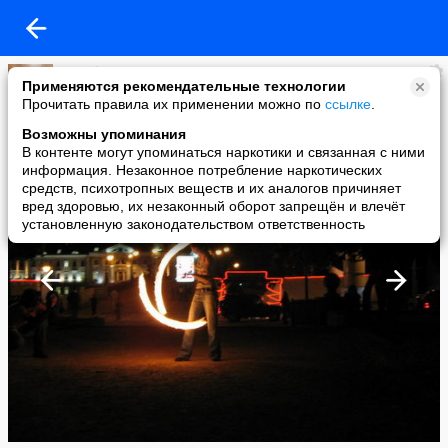
Supralove
Применяются рекомендательные технологии
added a photo
Прочитать правила их применении можно по
ссылке
.
27 Jul в 14:15
Возможны упоминания
В контенте могут упоминаться наркотики и связанная с ними
информация. Незаконное потребление наркотических
средств, психотропных веществ и их аналогов причиняет
вред здоровью, их незаконный оборот запрещён и влечёт
установленную законодательством ответственность