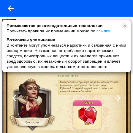
Владимир Шевцов
Применяются рекомендательные технологии
added a photo
Прочитать правила их применении можно по
ссылке
.
15 Feb в 01:05
Возможны упоминания
В контенте могут упоминаться наркотики и связанная с ними
информация. Незаконное потребление наркотических
средств, психотропных веществ и их аналогов причиняет
вред здоровью, их незаконный оборот запрещён и влечёт
установленную законодательством ответственность