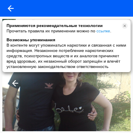
Виталий Слодкин
Применяются рекомендательные технологии
added a photo
Прочитать правила их применении можно по
ссылке
.
27 Feb в 21:22
Возможны упоминания
В контенте могут упоминаться наркотики и связанная с ними
информация. Незаконное потребление наркотических
средств, психотропных веществ и их аналогов причиняет
вред здоровью, их незаконный оборот запрещён и влечёт
установленную законодательством ответственность