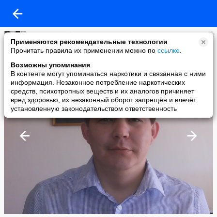
Daniyar Tassybayev
Применяются рекомендательные технологии
added a photo
Прочитать правила их применении можно по
ссылке
.
23 Apr в 16:09
Возможны упоминания
В контенте могут упоминаться наркотики и связанная с ними
информация. Незаконное потребление наркотических
средств, психотропных веществ и их аналогов причиняет
вред здоровью, их незаконный оборот запрещён и влечёт
установленную законодательством ответственность