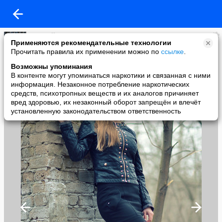
Алексей Смирнов
Применяются рекомендательные технологии
added a photo
Прочитать правила их применении можно по
ссылке
.
22 Apr в 15:20
Возможны упоминания
В контенте могут упоминаться наркотики и связанная с ними
информация. Незаконное потребление наркотических
средств, психотропных веществ и их аналогов причиняет
вред здоровью, их незаконный оборот запрещён и влечёт
установленную законодательством ответственность