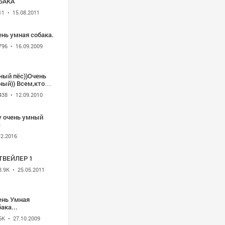
БАКА
11
• 15.08.2011
ень умная собака.
796
• 16.09.2009
ный пёс))Очень
ный)) Всем,кто
бит
438
• 12.09.2010
во,смотреть
зательно)))
у очень умный
с
12.2016
ТВЕЙЛЕР 1
3.9K
• 25.05.2011
ень Умная
ака...
6K
• 27.10.2009