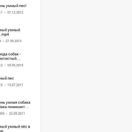
ень умный пес!
11
• 07.12.2013
мый умный
с.mp4
8
• 27.09.2013
ода собак -
лотистый
тривер
12
• 03.05.2015
ный пес
15
• 13.07.2011
ень умная собака
бака понимает
 слова и приказы
950
• 22.09.2011
еет даже считать
мый умный пёс в
ре