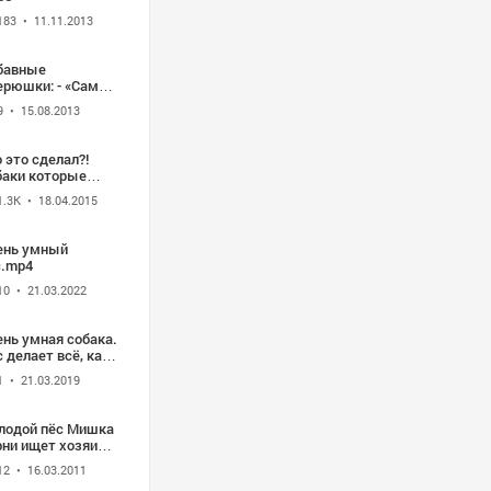
183
• 11.11.2013
бавные
ерюшки: - «Самый
ый пес» - (Cool
9
• 15.08.2013
eo 2012)
 это сделал?!
баки которые
овинились
1.3K
• 18.04.2015
ень умный
с.mp4
10
• 21.03.2022
ень умная собака.
 делает всё, как
овек.
1
• 21.03.2019
лодой пёс Мишка
рни ищет хозяина
к
12
• 16.03.2011