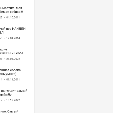
льмастиф- моя
имая собака!!!
28
• 04.10.2011
нчий пес НАЙДЕН
ЕЛ
58
• 12.04.2014
чшие
УЖЕБНЫЕ собаки
ире!
25
• 28.01.2022
ешная собака
ень умная) -
отреть бесплатно
14
• 01.11.2011
идео приколы »
отреть
топриколы_
к выглядит самый
мотиваторы и
ный пёс
ешные
ографии н ...
17
• 19.12.2022
тико: Самый