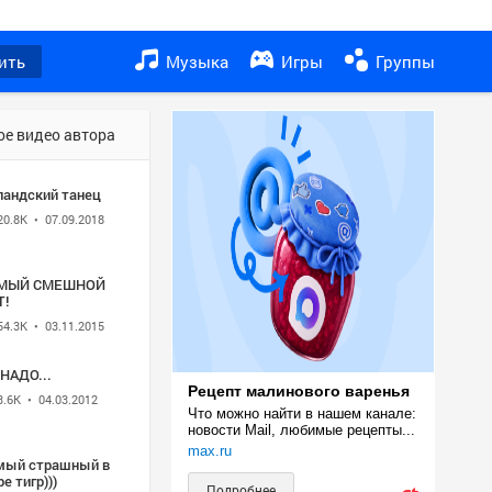
ить
Музыка
Игры
Группы
ое видео автора
ландский танец
20.8K
• 07.09.2018
МЫЙ СМЕШНОЙ
Т!
54.3K
• 03.11.2015
 НАДО...
Рецепт малинового варенья
3.6K
• 04.03.2012
Что можно найти в нашем канале: 
новости Mail, любимые рецепты...
max.ru
мый страшный в
е тигр)))
Подробнее