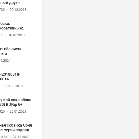
ный друг -
hiko: A Dog's
730
• 02.12.2016
ry (2009)
баки.
коративные:
мецкий шпиц»
11
• 04.10.2018
окументальный,
9)
т пёс очень
ный
04.2024
-20190518-
0014
1
• 18.05.2019
умай как собака
20) BDRip 6+
920
• 25.01.2021
ная собачка Соня
се серии подряд
ультики детям)
14.8K
• 27.11.2022