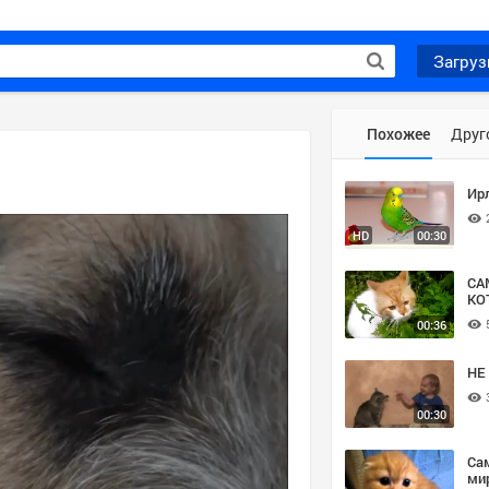
Загруз
Похожее
Друг
Ир
HD
00:30
СА
КО
00:36
НЕ
00:30
Са
мир