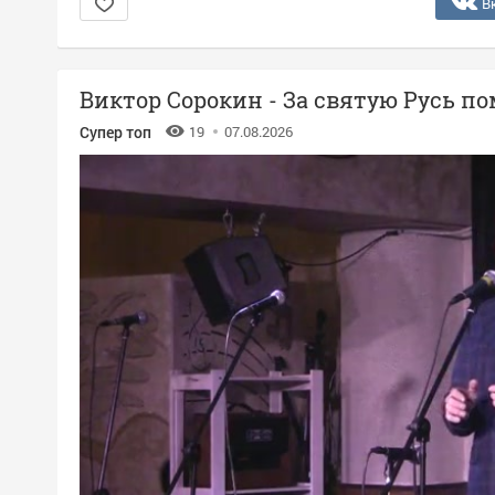
В
Виктор Сорокин - За святую Русь п
Супер топ
19
07.08.2026