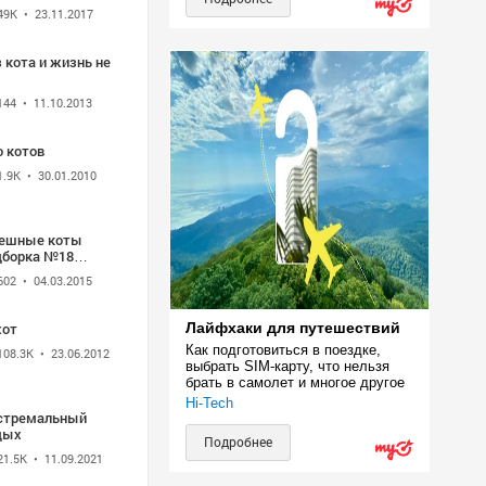
49K
• 23.11.2017
 кота и жизнь не
144
• 11.10.2013
о котов
1.9K
• 30.01.2010
ешные коты
дборка №18
езьянка)
602
• 04.03.2015
хот
Лайфхаки для путешествий
Как подготовиться в поездке, 
108.3K
• 23.06.2012
выбрать SIM-карту, что нельзя 
брать в самолет и многое другое
Hi-Tech
стремальный
дых
Подробнее
21.5K
• 11.09.2021