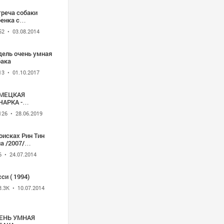
треча собаки
енка с
ндромом
52
• 03.08.2014
уна.Реакция
аки потрясает!
дель очень умная
бака
13
• 01.10.2017
МЕЦКАЯ
ЧАРКА -
ТЕРЕСНЫЕ
126
• 28.06.2019
КТЫ
оисках Рин Тин
007/
нравилось-
6
• 24.07.2014
лосуем)
си ( 1994)
3.3K
• 10.07.2014
ЕНЬ УМНАЯ