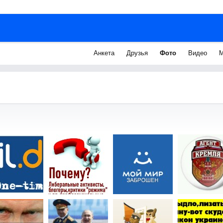
Анкета
Друзья
Фото
Видео
М