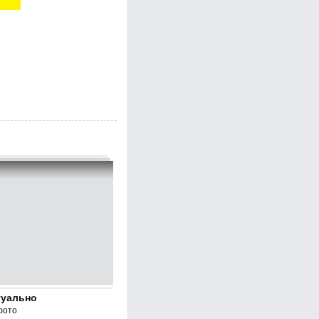
туально
фото