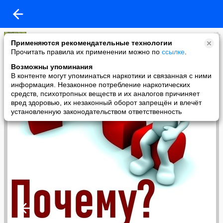
Владимир Кузнецов
Применяются рекомендательные технологии
added a photo
Прочитать правила их применении можно по
ссылке
.
22 Apr в 19:30
Возможны упоминания
В контенте могут упоминаться наркотики и связанная с ними
информация. Незаконное потребление наркотических
средств, психотропных веществ и их аналогов причиняет
вред здоровью, их незаконный оборот запрещён и влечёт
установленную законодательством ответственность