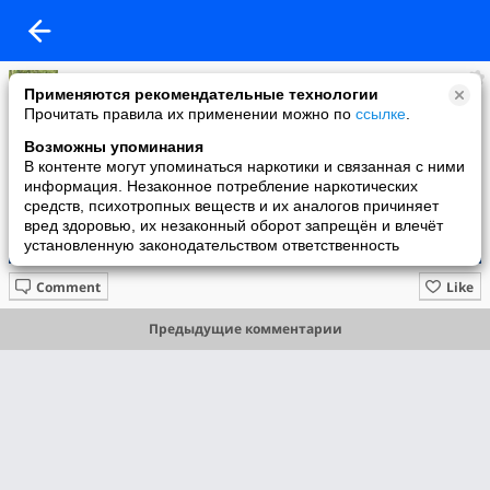
Владимир Кузнецов
Применяются рекомендательные технологии
added a photo
Прочитать правила их применении можно по
ссылке
.
15 Oct в 06:55
Возможны упоминания
В контенте могут упоминаться наркотики и связанная с ними
информация. Незаконное потребление наркотических
средств, психотропных веществ и их аналогов причиняет
вред здоровью, их незаконный оборот запрещён и влечёт
установленную законодательством ответственность
Comment
Like
Предыдущие комментарии