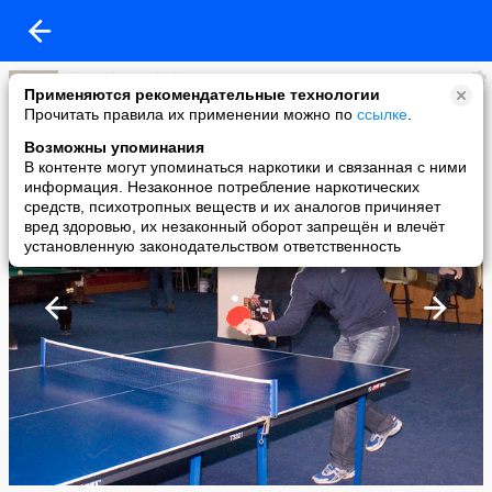
Tim Palamarchuk
Применяются рекомендательные технологии
added a photo
Прочитать правила их применении можно по
ссылке
.
27 Apr в 06:56
Возможны упоминания
В контенте могут упоминаться наркотики и связанная с ними
информация. Незаконное потребление наркотических
средств, психотропных веществ и их аналогов причиняет
вред здоровью, их незаконный оборот запрещён и влечёт
установленную законодательством ответственность