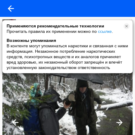
Вера Васильева
Применяются рекомендательные технологии
added a photo
Прочитать правила их применении можно по
ссылке
.
18 Nov в 22:41
Возможны упоминания
В контенте могут упоминаться наркотики и связанная с ними
информация. Незаконное потребление наркотических
средств, психотропных веществ и их аналогов причиняет
вред здоровью, их незаконный оборот запрещён и влечёт
установленную законодательством ответственность