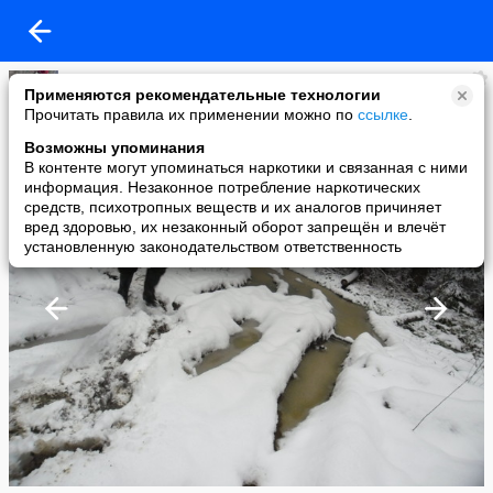
Вера Васильева
Применяются рекомендательные технологии
added a photo
Прочитать правила их применении можно по
ссылке
.
18 Nov в 22:42
Возможны упоминания
В контенте могут упоминаться наркотики и связанная с ними
информация. Незаконное потребление наркотических
средств, психотропных веществ и их аналогов причиняет
вред здоровью, их незаконный оборот запрещён и влечёт
установленную законодательством ответственность