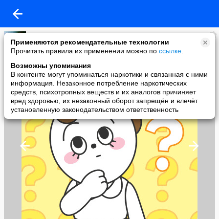
Ирада
Применяются рекомендательные технологии
added a photo
Прочитать правила их применении можно по
ссылке
.
01 Feb в 18:53
Возможны упоминания
В контенте могут упоминаться наркотики и связанная с ними
информация. Незаконное потребление наркотических
средств, психотропных веществ и их аналогов причиняет
вред здоровью, их незаконный оборот запрещён и влечёт
установленную законодательством ответственность