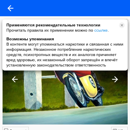
Мурзилка
Применяются рекомендательные технологии
added a photo
Прочитать правила их применении можно по
ссылке
.
25 Apr в 09:11
Возможны упоминания
В контенте могут упоминаться наркотики и связанная с ними
информация. Незаконное потребление наркотических
средств, психотропных веществ и их аналогов причиняет
вред здоровью, их незаконный оборот запрещён и влечёт
установленную законодательством ответственность