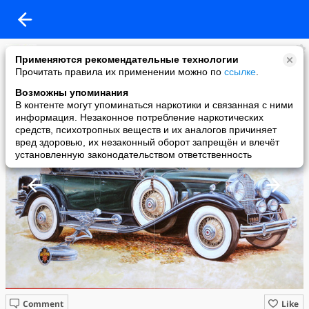
Мурзилка
Применяются рекомендательные технологии
added a photo
Прочитать правила их применении можно по
ссылке
.
25 Apr в 09:12
Возможны упоминания
В контенте могут упоминаться наркотики и связанная с ними
информация. Незаконное потребление наркотических
средств, психотропных веществ и их аналогов причиняет
вред здоровью, их незаконный оборот запрещён и влечёт
установленную законодательством ответственность
Comment
Like