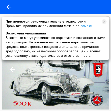
Мурзилка
Применяются рекомендательные технологии
added a photo
Прочитать правила их применении можно по
ссылке
.
25 Apr в 09:12
Возможны упоминания
В контенте могут упоминаться наркотики и связанная с ними
информация. Незаконное потребление наркотических
средств, психотропных веществ и их аналогов причиняет
вред здоровью, их незаконный оборот запрещён и влечёт
установленную законодательством ответственность