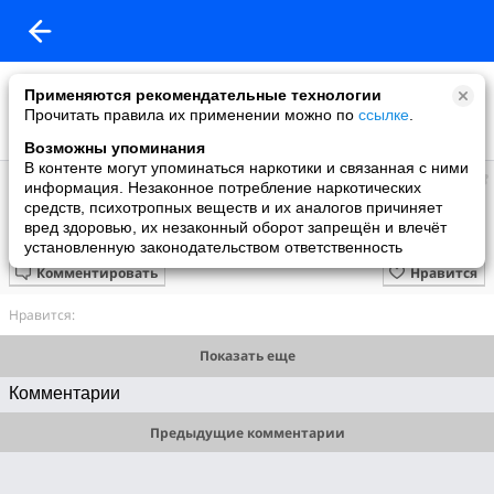
Применяются рекомендательные технологии
Прочитать правила их применении можно по
ссылке
.
Возможны упоминания
В контенте могут упоминаться наркотики и связанная с ними
Ольга
информация. Незаконное потребление наркотических
добавила видео
средств, психотропных веществ и их аналогов причиняет
28.10.2008
вред здоровью, их незаконный оборот запрещён и влечёт
работа с наклейками 2
установленную законодательством ответственность
Комментировать
Нравится
Нравится:
Показать еще
Комментарии
Предыдущие комментарии