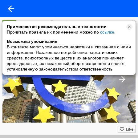
Группа компаний "Агрофирма TNK"
Применяются рекомендательные технологии
added a photo
Прочитать правила их применении можно по
ссылке
.
20 Jan в 07:44
Возможны упоминания
В контенте могут упоминаться наркотики и связанная с ними
информация. Незаконное потребление наркотических
средств, психотропных веществ и их аналогов причиняет
вред здоровью, их незаконный оборот запрещён и влечёт
установленную законодательством ответственность
Like