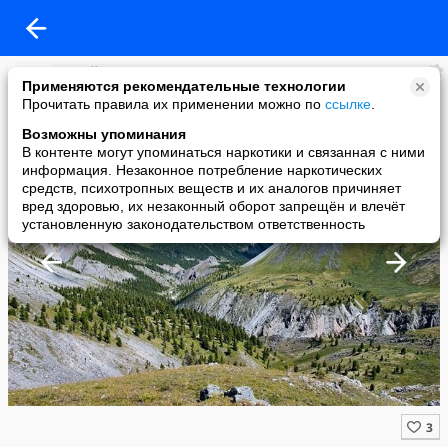
Алтай сегодня
Применяются рекомендательные технологии
added a photo
Прочитать правила их применении можно по
ссылке
.
07 May в 00:45
Возможны упоминания
В контенте могут упоминаться наркотики и связанная с ними
информация. Незаконное потребление наркотических
средств, психотропных веществ и их аналогов причиняет
вред здоровью, их незаконный оборот запрещён и влечёт
установленную законодательством ответственность