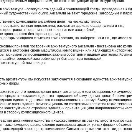
о декоративным оформлением, не соответствующим архитектуре здания.
в архитектуре - совокупность зданий и прилегающей среды, приведенная к е
ный художественный облик. Ансамбли бывают городские, загородные и парк
твенную композицию ансамблей делят на несколько типов:
о-пространственная перспектива, раскрытая вдоль площади, улицы и т.п.;
ое пространство, ограниченное зеленью или застройкой;
ое пространство без строгих границ;
а, раскрывающаяся с высоких точек зрения, на набережных и т.п., где имеет з
сновных приемов построения архитектурного ансамбля - постановка его комп
ихся в застройке своим масштабом, композицией или являющихся историче
уры; монументов, посвященных важным событиям и видным деятелям. Крупн
ансамбле городской застройки могут быть центры площадей.
архитектурной композиции
ть архитектуры как искусства заключается в создании единства архитектурн
урных форм.
архитектурного произведения достигается рядом композиционных и художес
е средство создания единства - придание объему здания простой геометри
здания единство достигается соподчинением: главному объему (композицио
енные части здания. Композиционными средствами являются также тектоник
е конструктивное строение здания) и ориентация (или направленность) част
я в сторону композиционного центра.
едство достижения единства и художественной выразительности композиции 
 - закономерное расположение одинаковых архитектурных форм и объемов 
и, проходящей через центр композиции Симметричными считают тождестве