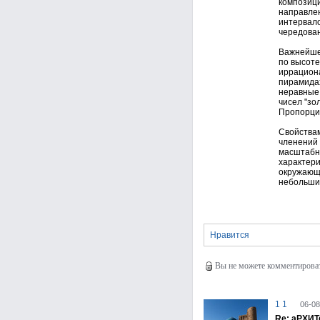
композици
направлен
интервало
чередован
Важнейшее
по высоте
иррациона
пирамидах
неравные 
чисел "зол
Пропорции
Свойствам
членений 
масштабно
характери
окружающе
небольших
Нравится
Вы не можете комментировать
1 1
06-08
Re: аРХИ