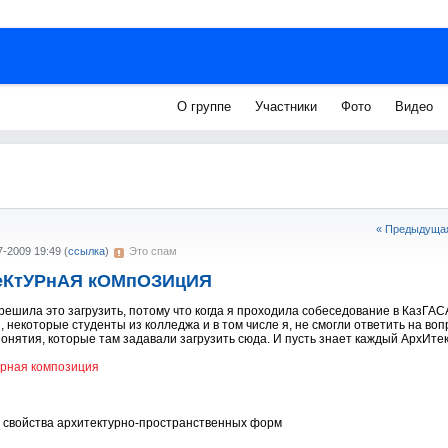
О группе
Участники
Фото
Видео
« Предыдущая
7-2009 19:49
(
ссылка
)
Это спам
еКтУРнАЯ кОМпОЗИцИЯ
решила это загрузить, потому что когда я проходила собеседование в КазГАС
, некоторые студенты из колледжа и в том числе я, не смогли ответить на во
онятия, которые там задавали загрузить сюда. И пусть знает каждый АрхИтек
урная композиция
 свойства архитектурно-пространственных форм