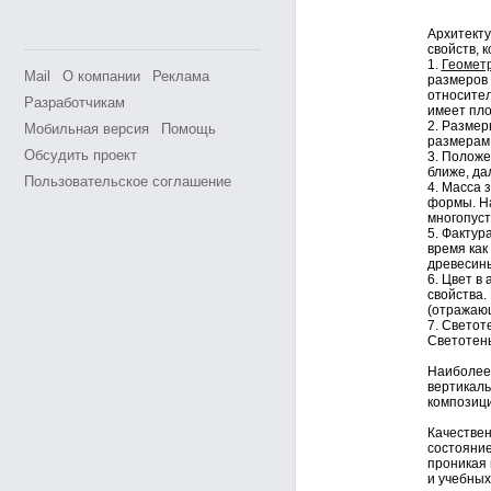
Архитекту
свойств, 
1.
Геометр
Mail
О компании
Реклама
размеров 
относител
Разработчикам
имеет пло
2. Размер
Мобильная версия
Помощь
размерам 
Обсудить проект
3. Положе
ближе, да
Пользовательское соглашение
4. Масса 
формы. Н
многопуст
5. Фактур
время как
древесины
6. Цвет в
свойства.
(отражающ
7. Светот
Светотень
Наиболее 
вертикаль
композици
Качествен
состояние
проникая 
и учебных