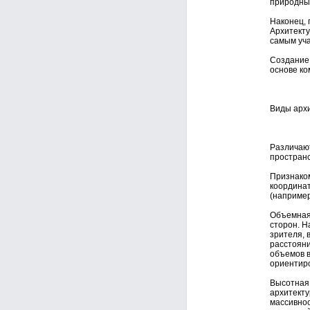
природных
Наконец, 
Архитекту
самым уча
Создание 
основе ко
Виды арх
Различают
простран
Признако
координат
(например
Объемная 
сторон. Н
зрителя, 
расстояни
объемов 
ориентиро
Высотная 
архитекту
массивнос