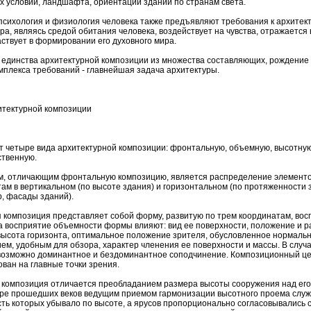
 условий, ландшафта, ориентации зданий по странам света.
психология и физиология человека также предъявляют требования к архитек
ра, являясь средой обитания человека, воздействует на чувства, отражается 
ствует в формировании его духовного мира.
единства архитектурной композиции из множества составляющих, рождение 
мплекса требований - главнейшая задача архитектуры.
итектурной композиции
 четыре вида архитектурной композиции: фронтальную, объемную, высотную
ственную.
м, отличающим фронтальную композицию, является распределение элементо
ам в вертикальном (по высоте здания) и горизонтальном (по протяженности
, фасады зданий).
композиция представляет собой форму, развитую по трем координатам, вос
а восприятие объемности формы влияют: вид ее поверхности, положение и 
высота горизонта, оптимальное положение зрителя, обусловленное нормальн
ем, удобным для обзора, характер членения ее поверхности и массы. В случ
возможно доминантное и бездоминантное соподчинение. Композиционный це
ван на главные точки зрения.
композиция отличается преобладанием размера высоты сооружения над его 
ре прошедших веков ведущим приемом гармонизации высотного проема служи
ть которых убывало по высоте, а ярусов пропорционально согласовывались 