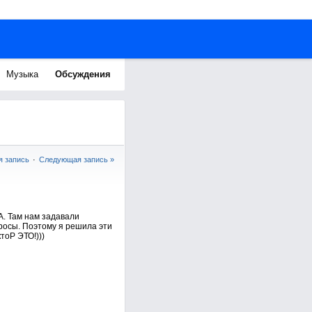
Музыка
Обсуждения
 запись
·
Следующая запись »
А. Там нам задавали
просы. Поэтому я решила эти
тоР ЭТО!)))