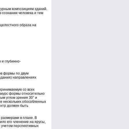
турным композициям зданий.
в сознании человека и тем
целостного образа на
 и глубинно-
в формы по двум
 здания) направлениях
принимаемую со всех
ракурс формы относительно
ым углом зрения 30° и
ае нескольких обособленных
нтр должен быть
размерами в плане. В
ло его членение на ярусы,
с учетом перспективных