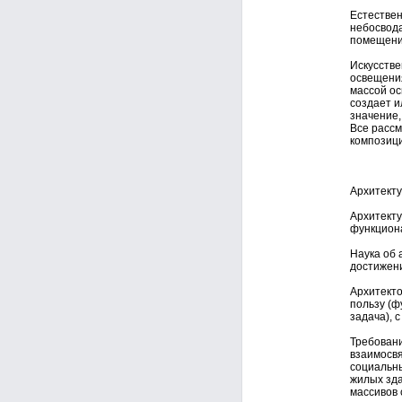
Естествен
небосвода
помещени
Искусстве
освещения
массой ос
создает и
значение,
Все рассм
композиц
Архитекту
Архитекту
функциона
Наука об 
достижен
Архитекто
пользу (ф
задача), с
Требовани
взаимосвя
социальны
жилых зда
массивов 