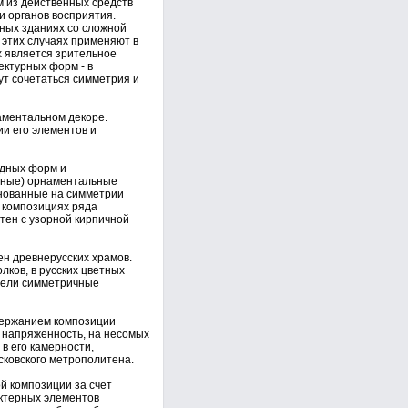
м из действенных средств
и органов восприятия.
ных зданиях со сложной
этих случаях применяют в
 является зрительное
ектурных форм - в
ут сочетаться симметрия и
аментальном декоре.
и его элементов и
одных форм и
очные) орнаментальные
снованные на симметрии
в композициях ряда
тен с узорной кирпичной
ен древнерусских храмов.
ков, в русских цветных
мели симметричные
держанием композиции
х напряженность, на несомых
в его камерности,
сковского метрополитена.
й композиции за счет
ктерных элементов