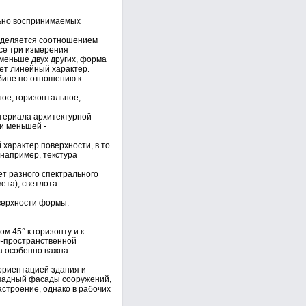
льно воспринимаемых
ределяется соотношением
се три измерения
меньше двух других, форма
ет линейный характер.
бине по отношению к
ое, горизонтальное;
атериала архитектурной
и меньшей -
характер поверхности, в то
(например, текстура
ет разного спектрального
ета), светлота
оверхности формы.
 45° к горизонту и к
о-пространственной
а особенно важна.
 ориентацией здания и
ападный фасады сооружений,
астроение, однако в рабочих