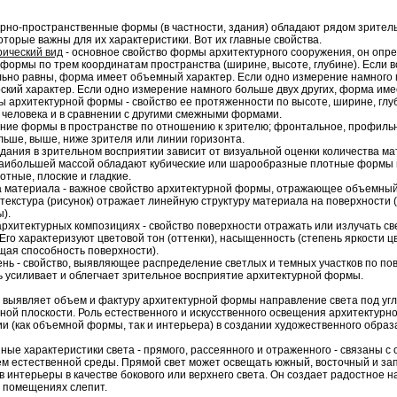
рно-пространственные формы (в частности, здания) обладают рядом зрите
которые важны для их характеристики. Вот их главные свойства.
ический вид
- основное свойство формы архитектурного сооружения, он оп
формы по трем координатам пространства (ширине, высоте, глубине). Если в
ьно равны, форма имеет объемный характер. Если одно измерение намного 
ский характер. Если одно измерение намного больше двух других, форма име
ы архитектурной формы - свойство ее протяженности по высоте, ширине, глу
человека и в сравнении с другими смежными формами.
ние формы в пространстве по отношению к зрителю; фронтальное, профильн
льше, выше, ниже зрителя или линии горизонта.
здания в зрительном восприятии зависит от визуальной оценки количества м
аибольшей массой обладают кубические или шарообразные плотные формы 
отные, плоские и гладкие.
а материала - важное свойство архитектурной формы, отражающее объемный 
 текстура (рисунок) отражает линейную структуру материала на поверхности 
).
 архитектурных композициях - свойство поверхности отражать или излучать св
 Его характеризуют цветовой тон (оттенки), насыщенность (степень яркости цв
ая способность поверхности).
ень - свойство, выявляющее распределение светлых и темных участков по п
 усиливает и облегчает зрительное восприятие архитектурной формы.
выявляет объем и фактуру архитектурной формы направление света под углом
ной плоскости. Роль естественного и искусственного освещения архитектурн
и (как объемной формы, так и интерьера) в создании художественного образ
ные характеристики света - прямого, рассеянного и отраженного - связаны с
м естественной среды. Прямой свет может освещать южный, восточный и з
в интерьеры в качестве бокового или верхнего света. Он создает радостное н
 помещениях слепит.