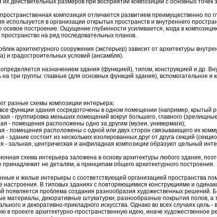
 их действительных размеров при восприятии композиций с основных точек 
пространственная композиция отличается развитием преимущественно по гл
я используется в организации открытых пространств и внутреннего простра
 осевое построение. Ощущение глубинности усиливается, когда в композици
пространство на ряд последовательных планов.
блик архитектурного сооружения (экстерьер) зависит от архитектуры внутре
а) и градостроительных условий (ансамбля).
определяется назначением здания (функцией), типом, конструкцией и др. 
 на три группы: главные (для основных функций здания), вспомогательное и
ют разные схемы композиции интерьера:
 все функции здания сосредоточены в одном помещении (например, крытый р
кая - группировка меньших помещений вокруг большего, главного (зрелищные
я - помещения расположены одно за другим (музеи, универмаги);
я - помещения расположены с одной или двух сторон связывающего их комм
я - здание состоит из нескольких изолированных друг от друга секций (секци
 - зальная, центрическая и анфиладная композиции образуют цельный инте
онная схема интерьера заложена в основу архитектуры любого здания, поэт
 принадлежит не деталям, а принципам общего архитектурного построения.
нные и жилые интерьеры с соответствующей организацией пространства по
 настроения. В типовых зданиях с повторяющимися конструкциями и одина
й появляется проблема создания разнообразия художественных решений. Б
е материалы, декоративные штукатурки, разнообразные покрытия полов, а 
льного и декоративно-прикладного искусства. Однако во всех случаях цель - 
ю в проекте архитектурно-пространственную идею, иначе художественное р