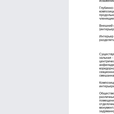
искажений
Глубинно-
композици
продольно
членящие 
Внешний о
(интерьер
Интерьер 
разделить
Существу
зальная -
центричес
анфиладна
коридорна
секционна
смешанная
Композици
интерьере
Обществе
различные
помещени
отделочны
монумента
задуманну