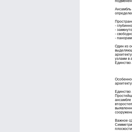
подменен
Ансамбль 
определен
Пространс
- глубинн
- замкнут
- свободн
- панорам
Один из о
выделяющ
архитект
узлами в 
Единство 
Особеннос
архитект
Единство 
Простейше
ансамбле 
второстеп
выявленно
сооружени
Важное ср
Симметрия
плоскост