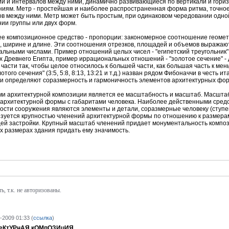
и и интервалов между ними, динамично развивающиеся по вертикали и гориз
иям. Метр - простейшая и наиболее распространенная форма ритма, точно
в между ними. Метр может быть простым, при одинаковом чередовании одн
ии группы или двух форм.
 композиционное средство - пропорции: закономерное соотношение геомет
, ширине и длине. Эти соотношения отрезков, площадей и объемов выражаются 
льными числами. Пример отношений целых чисел - "египетский треугольник" 
 Древнего Египта, пример иррациональных отношений - "золотое сечение" - 
части так, чтобы целое относилось к большей части, как большая часть к м
отого сечения" (3:5, 5:8, 8:13, 13:21 и т.д.) назван рядом Фибоначчи в честь ит
 определяют соразмерность и гармоничность элементов архитектурных фор
и архитектурной композиции является ее масштабность и масштаб. Масштаб
архитектурной формы с габаритами человека. Наиболее действенными сред
сти сооружения являются элементы и детали, соразмерные человеку (ступен
зуется крупностью членений архитектурной формы по отношению к размерам
й застройки. Крупный масштаб членений придает монументальность композ
 размерах здания придать ему значимость.
, т.к. не авторизованы.
-2009 01:33 (
ссылка
)
ТеКтУРнАЯ кОМпОЗИцИЯ