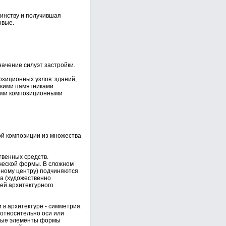
динству и получившая
овые.
начение силуэт застройки.
озиционных узлов: зданий,
скими памятниками
ыми композиционными
ой композиции из множества
твенных средств.
ческой формы. В сложном
нному центру) подчиняются
а (художественно
ей архитектурного
в архитектуре - симметрия.
относительно оси или
нные элементы формы