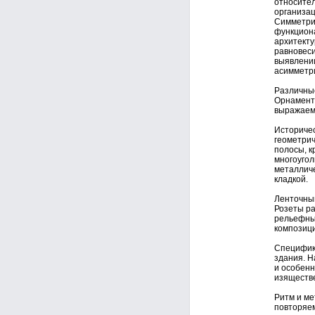
относител
организац
Симметрия
функциона
архитекту
равновеси
выявлении
асимметр
Различные
Орнамент 
выражаем
Историчес
геометрич
полосы, к
многоугол
металличе
кладкой.
Ленточный
Розеты ра
рельефны
композици
Специфика
здания. Н
и особенн
изяществе
Ритм и ме
повторяем