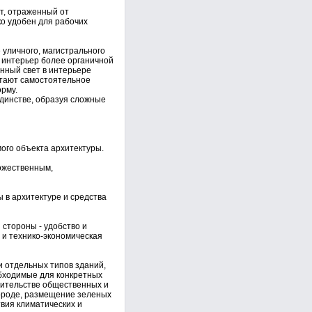
т, отраженный от
ко удобен для рабочих
уличного, магистрального
 интерьер более органичной
нный свет в интерьере
етают самостоятельное
орму.
динстве, образуя сложные
мого объекта архитектуры.
ожественным,
 в архитектуре и средства
 стороны - удобство и
я и технико-экономическая
и отдельных типов зданий,
бходимые для конкретных
оительстве общественных и
ороде, размещение зеленых
твия климатических и