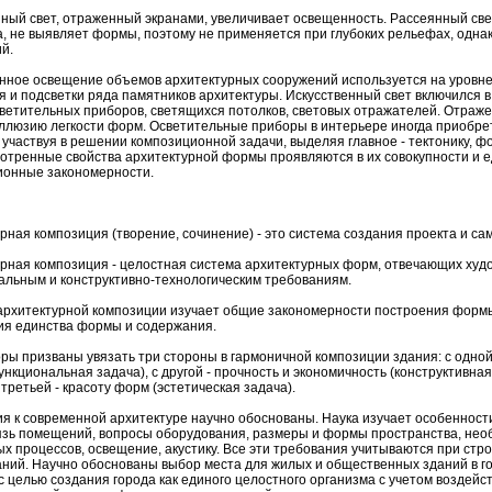
ный свет, отраженный экранами, увеличивает освещенность. Рассеянный све
, не выявляет формы, поэтому не применяется при глубоких рельефах, одна
й.
нное освещение объемов архитектурных сооружений используется на уровне 
 и подсветки ряда памятников архитектуры. Искусственный свет включился в
ветительных приборов, светящихся потолков, световых отражателей. Отраже
ллюзию легкости форм. Осветительные приборы в интерьере иногда приобр
 участвуя в решении композиционной задачи, выделяя главное - тектонику, ф
отренные свойства архитектурной формы проявляются в их совокупности и е
ионные закономерности.
рная композиция (творение, сочинение) - это система создания проекта и са
рная композиция - целостная система архитектурных форм, отвечающих худ
льным и конструктивно-технологическим требованиям.
архитектурной композиции изучает общие закономерности построения формы
ия единства формы и содержания.
ры призваны увязать три стороны в гармоничной композиции здания: с одной
ункциональная задача), с другой - прочность и экономичность (конструктивна
 третьей - красоту форм (эстетическая задача).
я к современной архитектуре научно обоснованы. Наука изучает особенност
зь помещений, вопросы оборудования, размеры и формы пространства, нео
х процессов, освещение, акустику. Все эти требования учитываются при стр
ний. Научно обоснованы выбор места для жилых и общественных зданий в г
с целью создания города как единого целостного организма с учетом воздейс