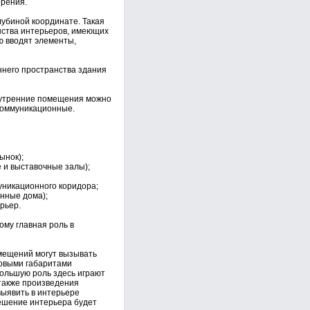
зрения.
убиной координате. Такая
нства интерьеров, имеющих
ю вводят элементы,
ннего пространства здания
Внутренние помещения можно
 коммуникационные.
ынок);
 и выставочные залы);
уникационного коридора;
онные дома);
рьер.
ому главная роль в
мещений могут вызывать
ковыми габаритами
ольшую роль здесь играют
также произведения
выявить в интерьере
ешение интерьера будет