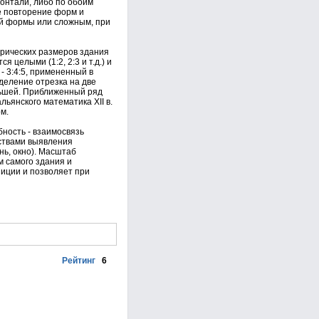
онтали, либо по обоим
е повторение форм и
ой формы или сложным, при
рических размеров здания
целыми (1:2, 2:3 и т.д.) и
- 3:4:5, примененный в
деление отрезка на две
еньшей. Приближенный ряд
альянского математика XII в.
м.
ность - взаимосвязь
ствами выявления
ь, окно). Масштаб
 самого здания и
иции и позволяет при
Рейтинг
6