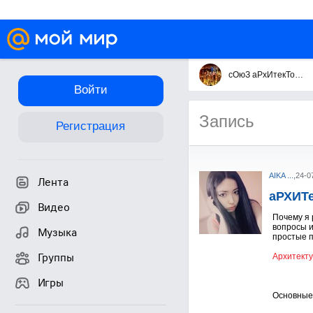
сОюЗ аРхИтекТоРов!
Войти
Запись
Регистрация
AIKA ...
,
24-0
Лента
аРХИТ
Видео
Почему я 
вопросы и
Музыка
простые п
Группы
Архитект
Игры
Основные