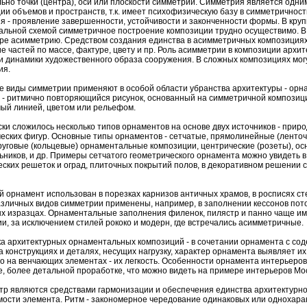
ьно точки (центра), оси или плоскости симметрии. Симметрия является одни
ии объемов и пространств, т.к. имеет психофизическую базу в симметричност
 - проявление завершенности, устойчивости и законченности формы. В круп
льной схемой симметричное построение композиции трудно осуществимо. В 
ре асимметрию. Средством создания единства в асимметричных композициях
е частей по массе, фактуре, цвету и пр. Роль асимметрии в композиции архит
 динамики художественного образа сооружения. В сложных композициях мог
ия.
 виды симметрии применяют в особой области убранства архитектуры - орн
- ритмично повторяющийся рисунок, основанный на симметричной композици
ый линией, цветом или рельефом.
ки сложилось несколько типов орнаментов на основе двух источников - прир
еских фигур. Основные типы орнаментов - сетчатые, прямолинейные (лент
руговые (кольцевые) орнаментальные композиции, центрические (розеты), о
ьников, и др. Примеры сетчатого геометрического орнамента можно увидеть 
ских решеток и оград, плиточных покрытий полов, в декоративном решении с
 орнамент использован в порезках карнизов античных храмов, в росписях ст
зличных видов симметрии применены, например, в заполнении кессонов потол
х изразцах. Орнаментальные заполнения филенок, пилястр и панно чаще и
и, за исключением стилей рококо и модерн, где встречались асимметричные.
 архитектурных орнаментальных композиций - в сочетании орнамента с со
а конструкциях и деталях, несущих нагрузку, характер орнамента выявляет и
о на венчающих элементах - их легкость. Особенности орнамента интерьеров 
, более детальной проработке, что можно видеть на примере интерьеров Мо
тр являются средствами гармонизации и обеспечения единства архитектурно
ости элемента. Ритм - закономерное чередование одинаковых или однохара