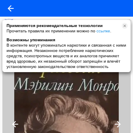
БИБЛИОТЕКА ИСКУССТВ им.А.П.БОГОЛЮБОВА
Применяются рекомендательные технологии
added a photo
Прочитать правила их применении можно по
ссылке
.
28 May в 13:46
Возможны упоминания
В контенте могут упоминаться наркотики и связанная с ними
информация. Незаконное потребление наркотических
средств, психотропных веществ и их аналогов причиняет
вред здоровью, их незаконный оборот запрещён и влечёт
установленную законодательством ответственность