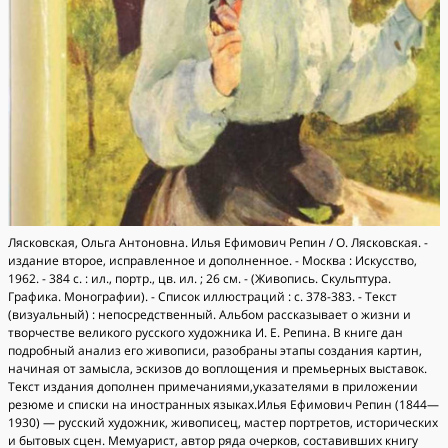
Лясковская, Ольга Антоновна. Илья Ефимович Репин / О. Лясковская. -
издание второе, исправленное и дополненное. - Москва : Искусство,
1962. - 384 с. : ил., портр., цв. ил. ; 26 см. - (Живопись. Скульптура.
Графика. Монографии). - Список иллюстраций : с. 378-383. - Текст
(визуальный) : непосредственный. Альбом рассказывает о жизни и
творчестве великого русского художника И. Е. Репина. В книге дан
подробный анализ его живописи, разобраны этапы создания картин,
начиная от замысла, эскизов до воплощения и премьерных выставок.
Текст издания дополнен примечаниями,указателями в приложении
резюме и списки на иностранных языках.Илья Ефимович Репин (1844—
1930) — русский художник, живописец, мастер портретов, исторических
и бытовых сцен. Мемуарист, автор ряда очерков, составивших книгу