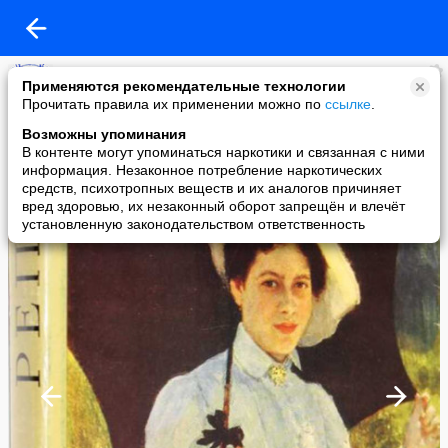
БИБЛИОТЕКА ИСКУССТВ им.А.П.БОГОЛЮБОВА
Применяются рекомендательные технологии
added a photo
Прочитать правила их применении можно по
ссылке
.
28 May в 14:01
Возможны упоминания
В контенте могут упоминаться наркотики и связанная с ними
информация. Незаконное потребление наркотических
средств, психотропных веществ и их аналогов причиняет
вред здоровью, их незаконный оборот запрещён и влечёт
установленную законодательством ответственность