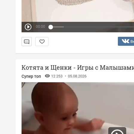
00:00
В
Котята и Щенки - Игры с Малышам
Супер топ
12 253
05.08.2026