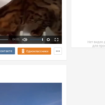
04:01
Нет видео 
для про
Качество:
контакте
Одноклассники
360p
720p