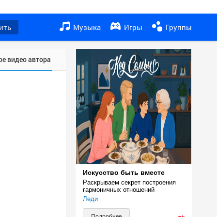
ить
Музыка
Игры
Группы
ое видео автора
Искусство быть вместе
Раскрываем секрет построения 
гармоничных отношений
Леди
Подробнее