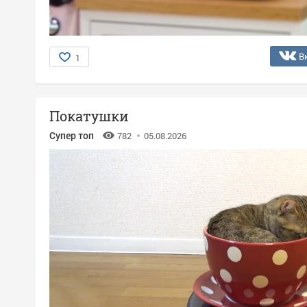
В
1
Покатушки
Супер топ
782
05.08.2026