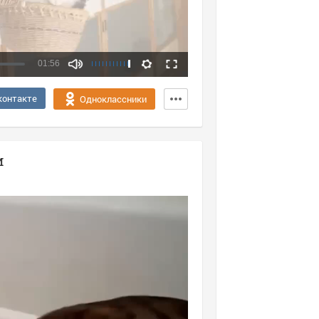
01:56
Качество:
контакте
Одноклассники
360p
720p
и