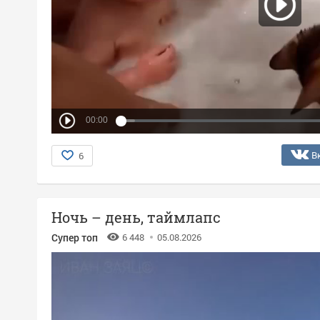
00:00
В
6
Ночь – день, таймлапс
Супер топ
6 448
05.08.2026