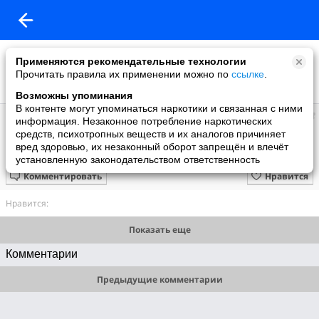
Применяются рекомендательные технологии
Прочитать правила их применении можно по
ссылке
.
Возможны упоминания
В контенте могут упоминаться наркотики и связанная с ними
БИБЛИОТЕКА ИСКУССТВ им.А.П.БОГОЛЮБОВА
информация. Незаконное потребление наркотических
добавил видео
средств, психотропных веществ и их аналогов причиняет
6 мая
вред здоровью, их незаконный оборот запрещён и влечёт
ПроЧтениеСмыслов_Юлия Друнина_Моя Франция
установленную законодательством ответственность
Комментировать
Нравится
Нравится:
Показать еще
Комментарии
Предыдущие комментарии