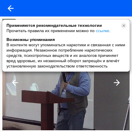
astrolog1
Применяются рекомендательные технологии
added a photo
Прочитать правила их применении можно по
ссылке
.
28 Sep в 17:00
Возможны упоминания
В контенте могут упоминаться наркотики и связанная с ними
информация. Незаконное потребление наркотических
средств, психотропных веществ и их аналогов причиняет
вред здоровью, их незаконный оборот запрещён и влечёт
установленную законодательством ответственность