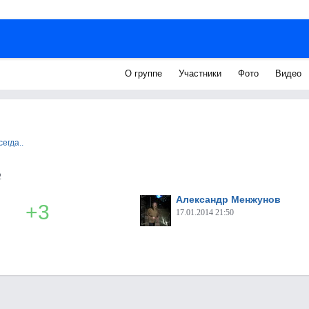
О группе
Участники
Фото
Видео
егда..
2
Александр Менжунов
+3
17.01.2014 21:50