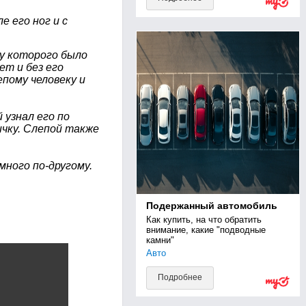
е его ног и с
 у которого было
ет и без его
пому человеку и
 узнал его по
ичку. Слепой также
много по-другому.
Подержанный автомобиль
Как купить, на что обратить 
внимание, какие "подводные 
камни"
Авто
Подробнее