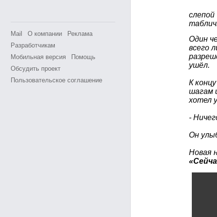
слепой 
табличк
Mail
О компании
Реклама
Один че
Разработчикам
всего л
разреше
Мобильная версия
Помощь
ушёл.
Обсудить проект
Пользовательское соглашение
К концу
шагам и
хотел у
-
Ничего
Он улыб
Новая 
«Сейча