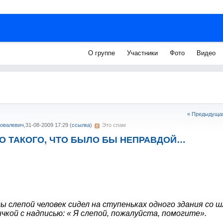
О группе
Участники
Фото
Видео
« Предыдущая
Ковалевич
,
31-08-2009 17:29
(
ссылка
)
Это спам
О ТАКОГО, ЧТО БЫЛО БЫ НЕПРАВДОЙ…
ды
слепой человек сидел на ступеньках одного здания со ш
чкой с надписью: « Я слепой, пожалуйста, помогите».