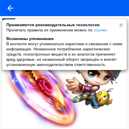
Бумз!
Применяются рекомендательные технологии
added a photo
Прочитать правила их применении можно по
ссылке
.
27 Jun в 04:31
Возможны упоминания
В контенте могут упоминаться наркотики и связанная с ними
информация. Незаконное потребление наркотических
средств, психотропных веществ и их аналогов причиняет
вред здоровью, их незаконный оборот запрещён и влечёт
установленную законодательством ответственность