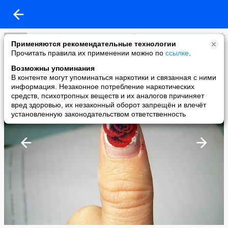
Beutynails. Наращивание ногтей. Воронеж.
Применяются рекомендательные технологии
added a photo
Прочитать правила их применении можно по
ссылке
.
09 Nov в 23:39
Возможны упоминания
В контенте могут упоминаться наркотики и связанная с ними
информация. Незаконное потребление наркотических
средств, психотропных веществ и их аналогов причиняет
вред здоровью, их незаконный оборот запрещён и влечёт
установленную законодательством ответственность