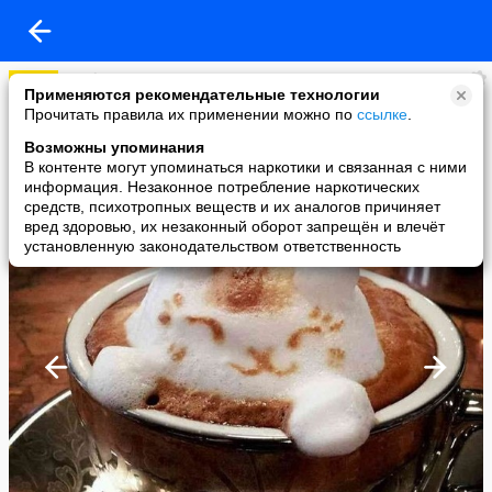
Food.ru — про жизнь со вкусом и смыслом
Применяются рекомендательные технологии
added a photo
Прочитать правила их применении можно по
ссылке
.
09 Feb в 23:28
Возможны упоминания
В контенте могут упоминаться наркотики и связанная с ними
информация. Незаконное потребление наркотических
средств, психотропных веществ и их аналогов причиняет
вред здоровью, их незаконный оборот запрещён и влечёт
установленную законодательством ответственность