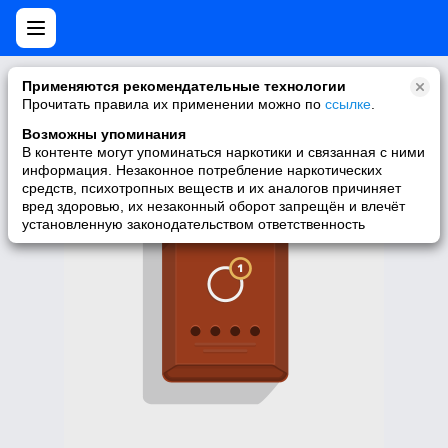
Нет мобильной версии
Применяются рекомендательные технологии
Прочитать правила их применении можно по
ссылке
.
У запрашиваемой вами страницы нет версии для мобильных
устройств. Для её просмотра вы можете перейти на полную
Возможны упоминания
версию Моего Мира.
В контенте могут упоминаться наркотики и связанная с ними
информация. Незаконное потребление наркотических
Перейти на полную версию
средств, психотропных веществ и их аналогов причиняет
вред здоровью, их незаконный оборот запрещён и влечёт
установленную законодательством ответственность