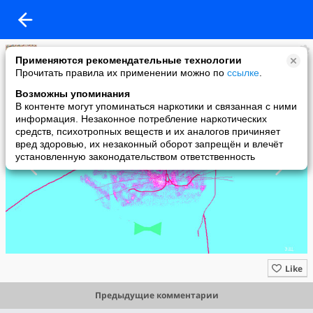
Союз художников "ЖИВОПИСНЫЕ КОТЫ"
Применяются рекомендательные технологии
added a photo
Прочитать правила их применении можно по
ссылке
.
31 Jan в 12:39
Возможны упоминания
В контенте могут упоминаться наркотики и связанная с ними
информация. Незаконное потребление наркотических
средств, психотропных веществ и их аналогов причиняет
вред здоровью, их незаконный оборот запрещён и влечёт
установленную законодательством ответственность
Like
Предыдущие комментарии