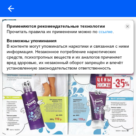
FL cosmetic....
Применяются рекомендательные технологии
added a photo
Прочитать правила их применении можно по
ссылке
.
19 May в 23:48
Возможны упоминания
В контенте могут упоминаться наркотики и связанная с ними
информация. Незаконное потребление наркотических
средств, психотропных веществ и их аналогов причиняет
вред здоровью, их незаконный оборот запрещён и влечёт
установленную законодательством ответственность