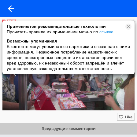
Моя прекрасная дача
Применяются рекомендательные технологии
added a photo
Прочитать правила их применении можно по
ссылке
.
10 Sep в 15:19
Возможны упоминания
В контенте могут упоминаться наркотики и связанная с ними
информация. Незаконное потребление наркотических
средств, психотропных веществ и их аналогов причиняет
вред здоровью, их незаконный оборот запрещён и влечёт
установленную законодательством ответственность
Like
Предыдущие комментарии