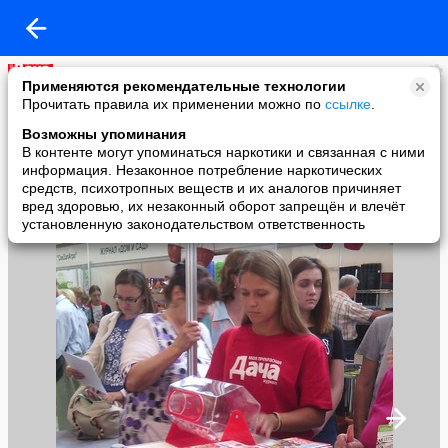
Моя прекрасная дача
Применяются рекомендательные технологии
added a photo
Прочитать правила их применении можно по
ссылке
.
10 Sep в 15:19
Возможны упоминания
В контенте могут упоминаться наркотики и связанная с ними
информация. Незаконное потребление наркотических
средств, психотропных веществ и их аналогов причиняет
вред здоровью, их незаконный оборот запрещён и влечёт
установленную законодательством ответственность